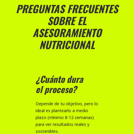
PREGUNTAS FRECUENTES
SOBRE EL
ASESORAMIENTO
NUTRICIONAL
¿Cuánto dura
el proceso?
Depende de tu objetivo, pero lo
ideal es plantearlo a medio
plazo (mínimo 8-12 semanas)
para ver resultados reales y
sostenibles.