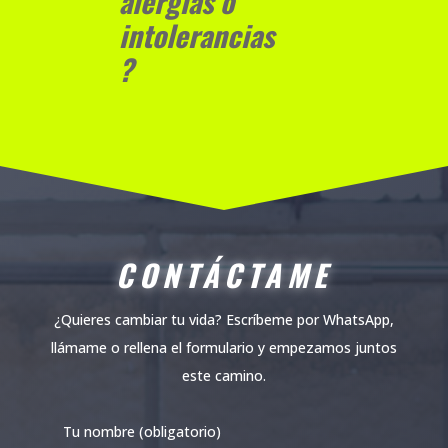
alergias o
intolerancias
?
CONTÁCTAME
¿Quieres cambiar tu vida? Escríbeme por WhatsApp,
llámame o rellena el formulario y empezamos juntos
este camino.
Tu nombre (obligatorio)