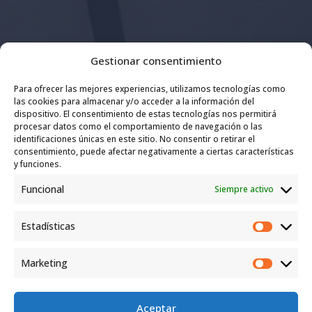
Email

Gestionar consentimiento
info@janilloentrenadorpersonal.com
Para ofrecer las mejores experiencias, utilizamos tecnologías como
las cookies para almacenar y/o acceder a la información del
dispositivo. El consentimiento de estas tecnologías nos permitirá
Teléfono/WhatsApp

procesar datos como el comportamiento de navegación o las
identificaciones únicas en este sitio. No consentir o retirar el
consentimiento, puede afectar negativamente a ciertas características
676 18 44 46
y funciones.
Funcional
Siempre activo
Dirección

Estadísticas
Av. Juan Carlos I, 1, Alcalá de Henares
Estadíst
Marketing
Marketi
Aceptar