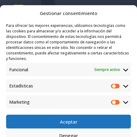
Email

Gestionar consentimiento
info@janilloentrenadorpersonal.com
Para ofrecer las mejores experiencias, utilizamos tecnologías como
las cookies para almacenar y/o acceder a la información del
dispositivo. El consentimiento de estas tecnologías nos permitirá
Teléfono/WhatsApp

procesar datos como el comportamiento de navegación o las
identificaciones únicas en este sitio. No consentir o retirar el
consentimiento, puede afectar negativamente a ciertas características
676 18 44 46
y funciones.
Funcional
Siempre activo
Dirección

Estadísticas
Av. Juan Carlos I, 1, Alcalá de Henares
Estadíst
Marketing
Marketi
Facebook
Instagram
Seguir
Aceptar
Javier Janillo Entrenador Personal 2025 © |
Política de
Denegar