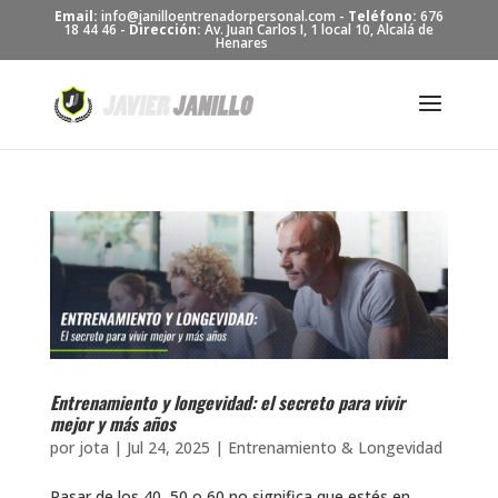
Skip
Email:
info@janilloentrenadorpersonal.com -
Teléfono:
676
to
18 44 46 -
Dirección:
Av. Juan Carlos I, 1 local 10, Alcalá de
Henares
content
Entrenamiento y longevidad: el secreto para vivir
mejor y más años
por
jota
|
Jul 24, 2025
|
Entrenamiento & Longevidad
Pasar de los 40, 50 o 60 no significa que estés en