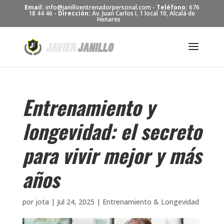
Skip
Email:
info@janilloentrenadorpersonal.com -
Teléfono:
676
to
18 44 46 -
Dirección:
Av. Juan Carlos I, 1 local 10, Alcalá de
Henares
content
Entrenamiento y
longevidad: el secreto
para vivir mejor y más
años
por
jota
|
Jul 24, 2025
|
Entrenamiento & Longevidad