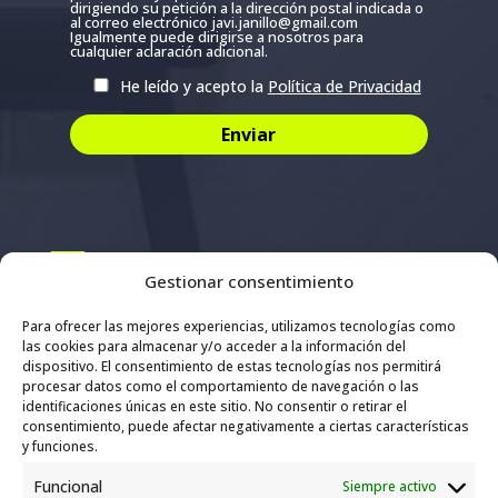
dirigiendo su petición a la dirección postal indicada o
al correo electrónico javi.janillo@gmail.com
Igualmente puede dirigirse a nosotros para
cualquier aclaración adicional.
He leído y acepto la
Política de Privacidad
Email

Gestionar consentimiento
info@janilloentrenadorpersonal.com
Para ofrecer las mejores experiencias, utilizamos tecnologías como
las cookies para almacenar y/o acceder a la información del
dispositivo. El consentimiento de estas tecnologías nos permitirá
Teléfono/WhatsApp

procesar datos como el comportamiento de navegación o las
identificaciones únicas en este sitio. No consentir o retirar el
consentimiento, puede afectar negativamente a ciertas características
676 18 44 46
y funciones.
Funcional
Siempre activo